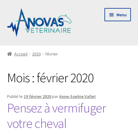
Aller
Aller
Menu
à
au
la
contenu
navigation
Ouvrir
Le cabinet
le
Accueil
2020
février
menu
Consulting & audit
enfant
Mois :
février 2020
Payer ma facture
Publié le
19 février 2020
par
Anne-Sophie Vallet
Contact
Pensez à vermifuger
votre cheval