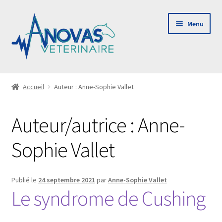
Aller
Aller
Menu
à
au
la
contenu
navigation
Ouvrir
Le cabinet
le
Accueil
Auteur : Anne-Sophie Vallet
menu
Consulting & audit
enfant
Auteur/autrice :
Anne-
Payer ma facture
Sophie Vallet
Contact
Publié le
24 septembre 2021
par
Anne-Sophie Vallet
Le syndrome de Cushing