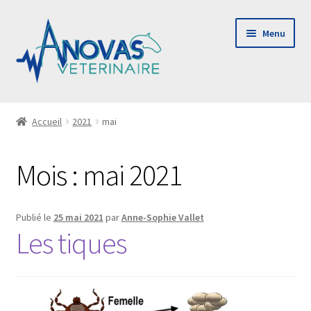
Aller
Aller
Menu
à
au
la
contenu
navigation
Ouvrir
Le cabinet
le
Accueil
2021
mai
menu
Consulting & audit
enfant
Mois :
mai 2021
Payer ma facture
Publié le
25 mai 2021
par
Anne-Sophie Vallet
Contact
Les tiques