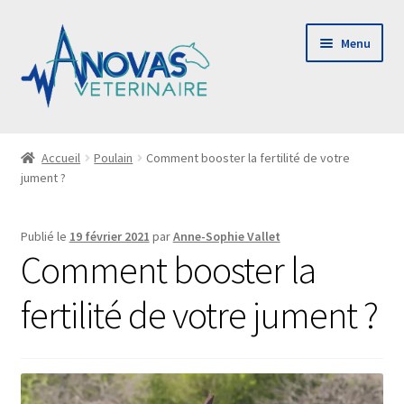
Aller
Aller
Menu
à
au
la
contenu
navigation
Ouvrir
Le cabinet
le
Accueil
Poulain
Comment booster la fertilité de votre
jument ?
menu
Consulting & audit
enfant
Publié le
19 février 2021
par
Anne-Sophie Vallet
Payer ma facture
Comment booster la
Contact
fertilité de votre jument ?