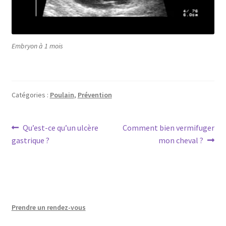
Embryon à 1 mois
Catégories :
Poulain
,
Prévention
Navigation
Article
Article
Qu’est-ce qu’un ulcère
Comment bien vermifuger
précédent :
suivant :
gastrique ?
mon cheval ?
de
l’article
Prendre un rendez-vous