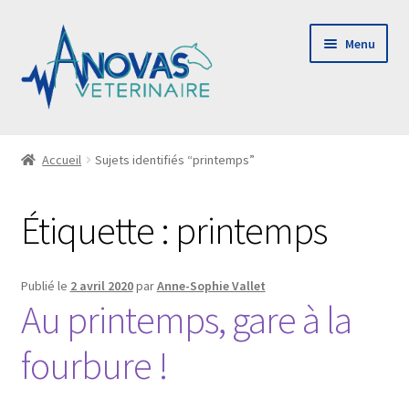
Aller
Aller
Menu
à
au
la
contenu
navigation
Ouvrir
Le cabinet
le
Accueil
Sujets identifiés “printemps”
menu
Consulting & audit
enfant
Étiquette :
printemps
Payer ma facture
Publié le
2 avril 2020
par
Anne-Sophie Vallet
Contact
Au printemps, gare à la
fourbure !